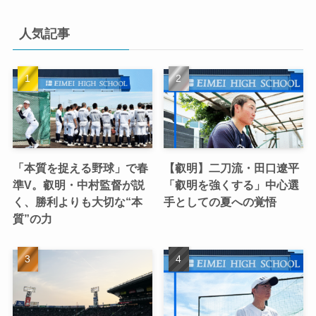
人気記事
「本質を捉える野球」で春
【叡明】二刀流・田口遼平
準V。叡明・中村監督が説
「叡明を強くする」中心選
く、勝利よりも大切な“本
手としての夏への覚悟
質”の力