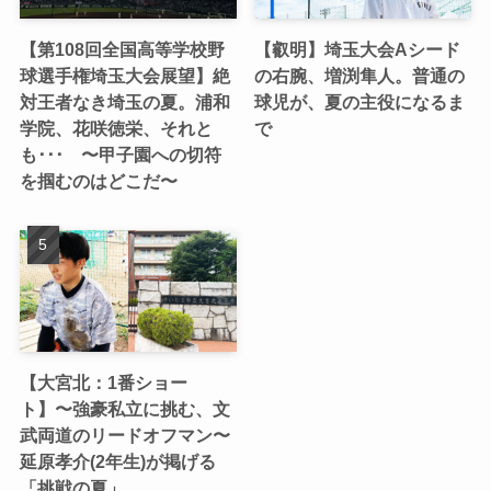
【第108回全国高等学校野
【叡明】埼玉大会Aシード
球選手権埼玉大会展望】絶
の右腕、増渕隼人。普通の
対王者なき埼玉の夏。浦和
球児が、夏の主役になるま
学院、花咲徳栄、それと
で
も･･･ 〜甲子園への切符
を掴むのはどこだ〜
【大宮北：1番ショー
ト】〜強豪私立に挑む、文
武両道のリードオフマン〜
延原孝介(2年生)が掲げる
「挑戦の夏」