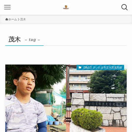
ホーム
茂木
茂木
– tag –
【独占】さいたま市立大宮北高校