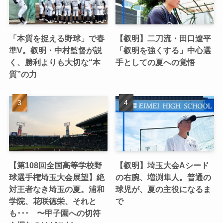
「本質を捉える野球」で春
【叡明】二刀流・田口遼平
準V。叡明・中村監督が説
「叡明を強くする」中心選
く、勝利よりも大切な“本
手としての夏への覚悟
質”の力
【第108回全国高等学校野
【叡明】埼玉大会Aシード
球選手権埼玉大会展望】絶
の右腕、増渕隼人。普通の
対王者なき埼玉の夏。浦和
球児が、夏の主役になるま
学院、花咲徳栄、それと
で
も･･･ 〜甲子園への切符