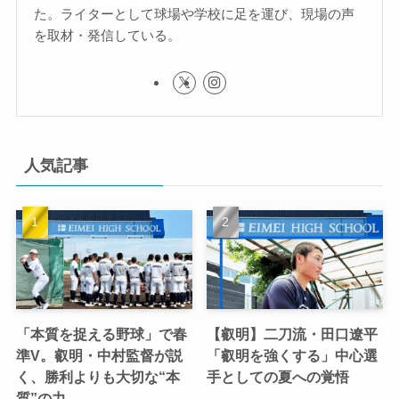
た。ライターとして球場や学校に足を運び、現場の声
を取材・発信している。
人気記事
「本質を捉える野球」で春
【叡明】二刀流・田口遼平
準V。叡明・中村監督が説
「叡明を強くする」中心選
く、勝利よりも大切な“本
手としての夏への覚悟
質”の力