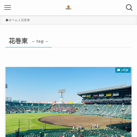
ホーム
花巻東
花巻東
– tag –
⭐️特集