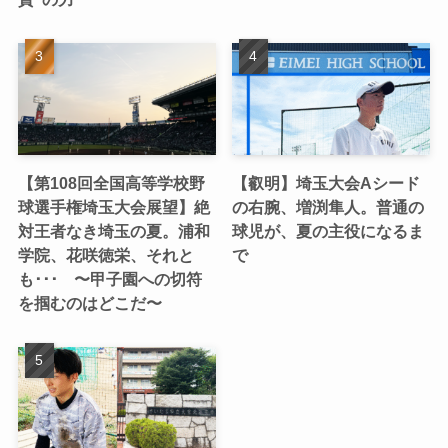
【第108回全国高等学校野
【叡明】埼玉大会Aシード
球選手権埼玉大会展望】絶
の右腕、増渕隼人。普通の
対王者なき埼玉の夏。浦和
球児が、夏の主役になるま
学院、花咲徳栄、それと
で
も･･･ 〜甲子園への切符
を掴むのはどこだ〜