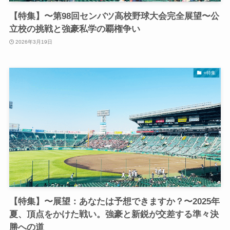
【特集】〜第98回センバツ高校野球大会完全展望〜公
立校の挑戦と強豪私学の覇権争い
2026年3月19日
⭐️特集
【特集】〜展望：あなたは予想できますか？〜2025年
夏、頂点をかけた戦い。強豪と新鋭が交差する準々決
勝への道