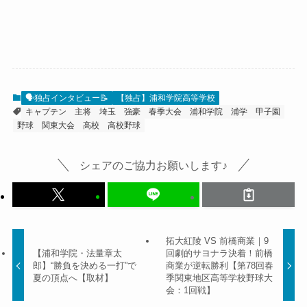
🗣️独占インタビュー📝
【独占】浦和学院高等学校
キャプテン
主将
埼玉
強豪
春季大会
浦和学院
浦学
甲子園
野球
関東大会
高校
高校野球
シェアのご協力お願いします♪
拓大紅陵 VS 前橋商業｜9
【浦和学院・法量章太
回劇的サヨナラ決着！前橋
郎】“勝負を決める一打”で
商業が逆転勝利【第78回春
夏の頂点へ【取材】
季関東地区高等学校野球大
会：1回戦】