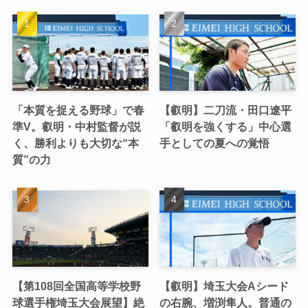
「本質を捉える野球」で春
【叡明】二刀流・田口遼平
準V。叡明・中村監督が説
「叡明を強くする」中心選
く、勝利よりも大切な“本
手としての夏への覚悟
質”の力
【第108回全国高等学校野
【叡明】埼玉大会Aシード
球選手権埼玉大会展望】絶
の右腕、増渕隼人。普通の