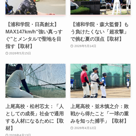
【浦和学院・日髙創太】
【浦和学院・森大監督】も
MAX147km/h“強い真っす
う負けたくない「超攻撃」
ぐ”とメンタルで聖地を目
で挑む夏の頂点【取材】
指す【取材】
2026年5月14日
2026年5月15日
上尾高校・松村芯太：「人
上尾高校・並木慎之介：敗
としての成長」社会で通用
戦から得たこと「一球の重
する人材になるために【取
みを知った捕手」【取材】
材】
2026年4月12日
2026年4月13日