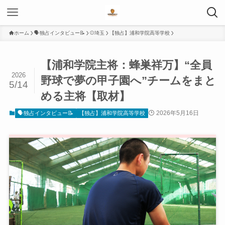
ホーム
🗣️独占インタビュー📝
⚾️埼玉
【独占】浦和学院高等学校
【浦和学院主将：蜂巣祥万】“全員
2026
野球で夢の甲子園へ”チームをまと
5/14
める主将【取材】
2026年5月16日
🗣️独占インタビュー📝
【独占】浦和学院高等学校