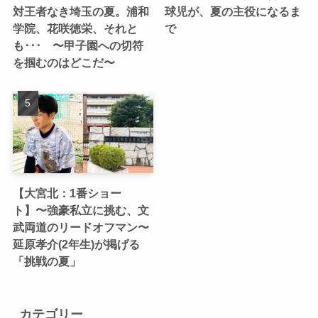
対王者なき埼玉の夏。浦和
球児が、夏の主役になるま
学院、花咲徳栄、それと
で
も･･･ 〜甲子園への切符
を掴むのはどこだ〜
【大宮北：1番ショー
ト】〜強豪私立に挑む、文
武両道のリードオフマン〜
延原孝介(2年生)が掲げる
「挑戦の夏」
カテゴリー