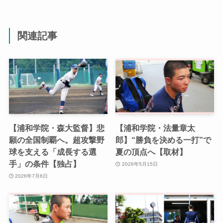
関連記事
【浦和学院・森大監督】悲
【浦和学院・法量章太
願の全国制覇へ。超攻撃野
郎】“勝負を決める一打”で
球を支える「成長する選
夏の頂点へ【取材】
手」の条件【独占】
2026年5月15日
2026年7月6日