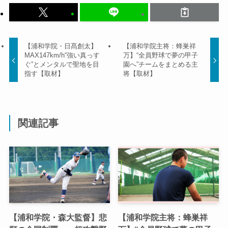
【浦和学院・日髙創太】
【浦和学院主将：蜂巣祥
MAX147km/h“強い真っす
万】“全員野球で夢の甲子
ぐ”とメンタルで聖地を目
園へ”チームをまとめる主
指す【取材】
将【取材】
関連記事
【浦和学院・森大監督】悲
【浦和学院主将：蜂巣祥