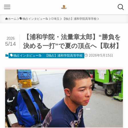
ホーム
🗣️独占インタビュー📝
⚾️埼玉
【独占】浦和学院高等学校
【浦和学院・法量章太郎】“勝負を
2026
5/14
決める一打”で夏の頂点へ【取材】
2026年5月15日
🗣️独占インタビュー📝
【独占】浦和学院高等学校