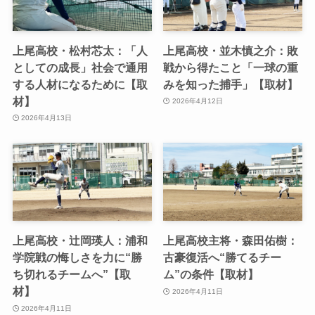
上尾高校・松村芯太：「人
上尾高校・並木慎之介：敗
としての成長」社会で通用
戦から得たこと「一球の重
する人材になるために【取
みを知った捕手」【取材】
材】
2026年4月12日
2026年4月13日
上尾高校・辻岡瑛人：浦和
上尾高校主将・森田佑樹：
学院戦の悔しさを力に“勝
古豪復活へ“勝てるチー
ち切れるチームへ”【取
ム”の条件【取材】
材】
2026年4月11日
2026年4月11日