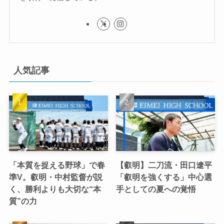
人気記事
「本質を捉える野球」で春
【叡明】二刀流・田口遼平
準V。叡明・中村監督が説
「叡明を強くする」中心選
く、勝利よりも大切な“本
手としての夏への覚悟
質”の力