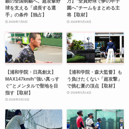
願の全国制覇へ。超攻撃野
万】“全員野球で夢の甲子
球を支える「成長する選
園へ”チームをまとめる主
手」の条件【独占】
将【取材】
2026年7月6日
2026年5月16日
【浦和学院・日髙創太】
【浦和学院・森大監督】も
MAX147km/h“強い真っす
う負けたくない「超攻撃」
ぐ”とメンタルで聖地を目
で挑む夏の頂点【取材】
指す【取材】
2026年5月14日
2026年5月15日