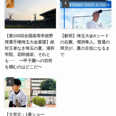
【第108回全国高等学校野
【叡明】埼玉大会Aシード
球選手権埼玉大会展望】絶
の右腕、増渕隼人。普通の
対王者なき埼玉の夏。浦和
球児が、夏の主役になるま
学院、花咲徳栄、それと
で
も･･･ 〜甲子園への切符
を掴むのはどこだ〜
【大宮北：1番ショー