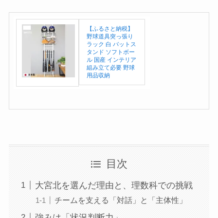
【ふるさと納税】
野球道具突っ張り
ラック 白 バットス
タンド ソフトボー
ル 国産 インテリア
組み立て必要 野球
用品収納
目次
大宮北を選んだ理由と、理数科での挑戦
チームを支える「対話」と「主体性」
強みは「状況判断力」