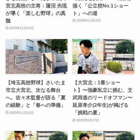
宮北高校の主将：蓮沼 光琉
描く「公立校No.1ショー
が導く「楽しむ野球」の真
ト」への道
髄
2025年11月13日
2025年11月14日
【埼玉高校野球】さいたま
【大宮北：1番ショー
市立大宮北、次なる舞台
ト】〜強豪私立に挑む、文
へ。佐々木監督が語る「夏
武両道のリードオフマン〜
の経験」と「春への準備」
延原孝介(2年生)が掲げる
「挑戦の夏」
2025年11月12日
2025年6月17日