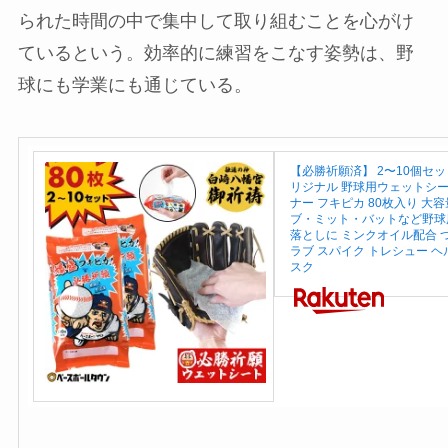
られた時間の中で集中して取り組むことを心がけ
ているという。効率的に練習をこなす姿勢は、野
球にも学業にも通じている。
【必勝祈願済】 2〜10個セッ
リジナル 野球用ウェットシ
ナー フキピカ 80枚入り 大容
ブ・ミット・バットなど野球
落としに ミンクオイル配合 
ラブ スパイク トレシュー ヘ
スク