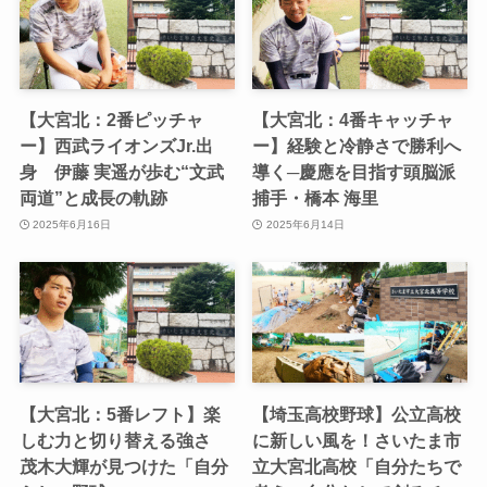
【大宮北：2番ピッチャ
【大宮北：4番キャッチャ
ー】西武ライオンズJr.出
ー】経験と冷静さで勝利へ
身 伊藤 実遥が歩む“文武
導く─慶應を目指す頭脳派
両道”と成長の軌跡
捕手・橋本 海里
2025年6月16日
2025年6月14日
【大宮北：5番レフト】楽
【埼玉高校野球】公立高校
しむ力と切り替える強さ
に新しい風を！さいたま市
茂木大輝が見つけた「自分
立大宮北高校「自分たちで