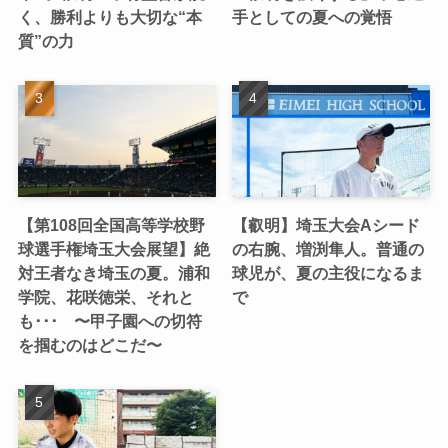
く、勝利よりも大切な“本
手としての夏への覚悟
質”の力
【第108回全国高等学校野
【叡明】埼玉大会Aシード
球選手権埼玉大会展望】絶
の右腕、増渕隼人。普通の
対王者なき埼玉の夏。浦和
球児が、夏の主役になるま
学院、花咲徳栄、それと
で
も･･･ 〜甲子園への切符
を掴むのはどこだ〜