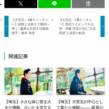
【大宮北：4番キャッチャ
【大宮北：2番ピッチャ
ー】経験と冷静さで勝利へ
ー】西武ライオンズJr.出
導く─慶應を目指す頭脳派
身 伊藤 実遥が歩む“文武
捕手・橋本 海里
両道”と成長の軌跡
関連記事
【埼玉】小さな体に宿る大
【埼玉】大宮北の中心とし
きな情熱。さいたま市立大
て新たな挑戦へ——延原が