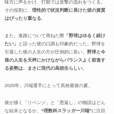
味方に声をかけ、打順では攻撃の流れをつくる。
その役割に、
理性的で状況判断に長けた彼の資質
はぴったり重なる
。
また、進路について尋ねた際
「野球はゆるく続け
たい」
と語った彼の口調も印象的だった。野球を
引退した後の人生の方が圧倒的に長い。
野球と今
後の人生を天秤にかけながらバランスよく前進す
る姿勢は、まさに現代の高校生らしい
。
2025年。川端選手にとって高校最後の夏。
彼が描く「リベンジ」と「恩返し」の物語はどん
な結末となるか。
“理数科スラッガー川端”
に注目