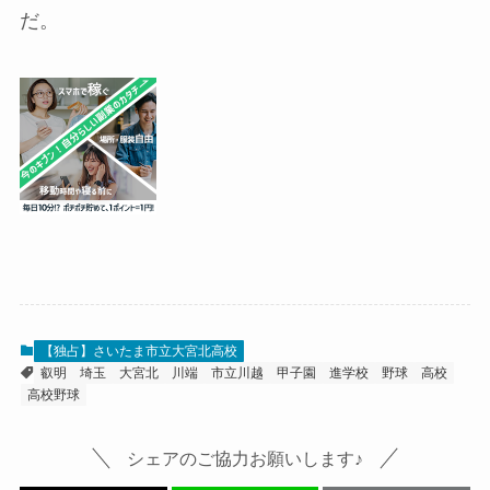
だ。
【独占】さいたま市立大宮北高校
叡明
埼玉
大宮北
川端
市立川越
甲子園
進学校
野球
高校
高校野球
シェアのご協力お願いします♪