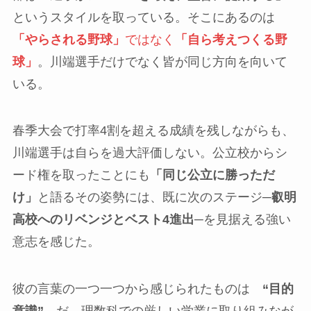
というスタイルを取っている。そこにあるのは
「やらされる野球」
ではなく
「自ら考えつくる野
球」
。川端選手だけでなく皆が同じ方向を向いて
いる。
春季大会で打率4割を超える成績を残しながらも、
川端選手は自らを過大評価しない。公立校からシ
ード権を取ったことにも
「同じ公立に勝っただ
け」
と語るその姿勢には、既に次のステージ─
叡明
高校へのリベンジとベスト4進出
─を見据える強い
意志を感じた。
彼の言葉の一つ一つから感じられたものは
“目的