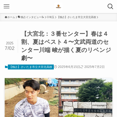
ホーム
🗣️独占インタビュー📝
⚾️埼玉
【独占】さいたま市立大宮北高校
【大宮北：３番センター】春は４
割、夏はベスト４〜文武両道のセ
2025
7/02
ンター川端 峻が描く夏のリベンジ
劇〜
2025年6月15日
2025年7月2日
【独占】さいたま市立大宮北高校